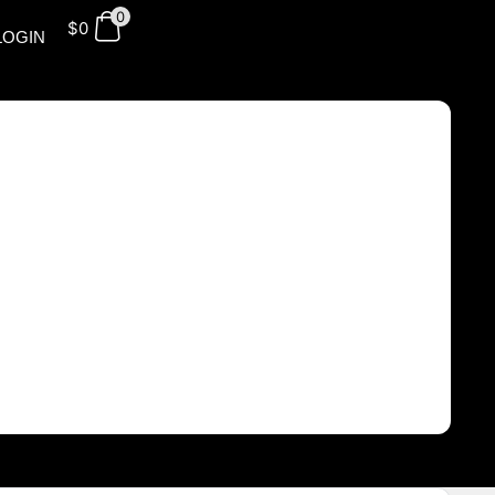
0
$
0
LOGIN