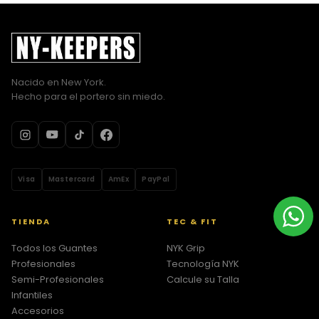
Nacido en New York.
Hecho para el portero sin miedo.
Visa
Mastercard
AmEx
PayPal
TIENDA
TEC & FIT
Todos los Guantes
NYK Grip
Profesionales
Tecnología NYK
Semi-Profesionales
Calcule su Talla
Infantiles
Accesorios