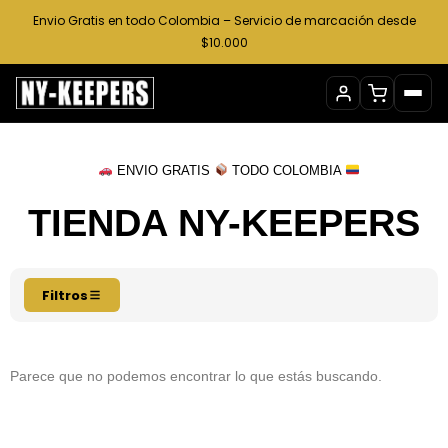
Ir
Envio Gratis en todo Colombia – Servicio de marcación desde
al
$10.000
contenido
ENVIO GRATIS
TODO COLOMBIA
TIENDA NY-KEEPERS
Filtros
Parece que no podemos encontrar lo que estás buscando.