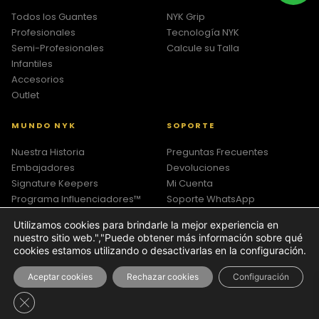
Todos los Guantes
NYK Grip
Profesionales
Tecnología NYK
Semi-Profesionales
Calcule su Talla
Infantiles
Accesorios
Outlet
MUNDO NYK
SOPORTE
Nuestra Historia
Preguntas Frecuentes
Embajadores
Devoluciones
Signature Keepers
Mi Cuenta
Programa Influenciadores™
Soporte WhatsApp
Política de Privacidad
Utilizamos cookies para brindarle la mejor experiencia en
Términos y Condiciones
nuestro sitio web.","Puede obtener más información sobre qué
cookies estamos utilizando o desactivarlas en la configuración.
©
2026
NY Keepers LLC · Elmhurst, New York · Todos los derechos
Aceptar cookies
Rechazar cookies
Configuración
reservados.
Cerrar el banner de cookies RGPD
Política de Privacidad
·
Términos y Condiciones