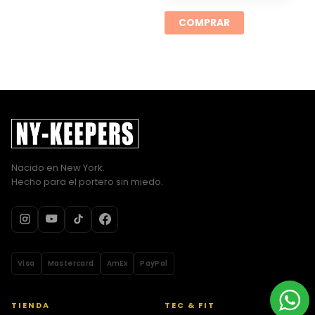
COMPRAR
Nacido en New York.
Hecho para el portero sin miedo.
Visa
Mastercard
AmEx
PayPal
TIENDA
TEC & FIT