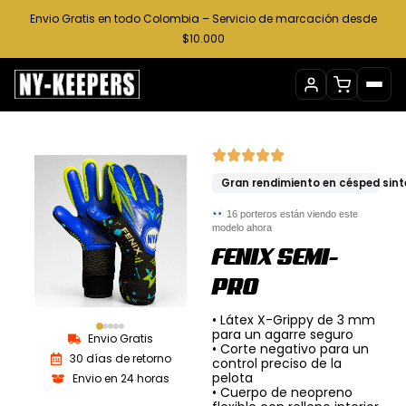
Ir
Envio Gratis en todo Colombia – Servicio de marcación desde
al
$10.000
contenido
Gran rendimiento en césped sin
16
porteros están viendo este
modelo ahora
FENIX SEMI-
PRO
• Látex X-Grippy de 3 mm
para un agarre seguro
Envio Gratis
• Corte negativo para un
30 días de retorno
control preciso de la
pelota
Envio en 24 horas
• Cuerpo de neopreno