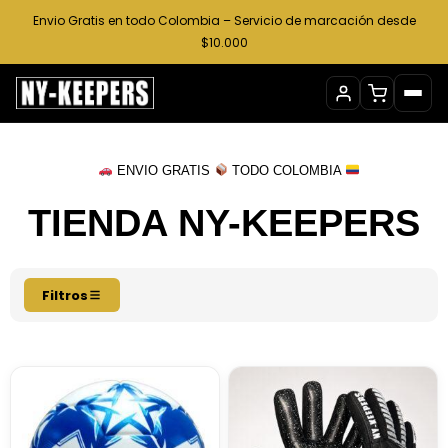
Ir
Envio Gratis en todo Colombia – Servicio de marcación desde
al
$10.000
contenido
ENVIO GRATIS
TODO COLOMBIA
TIENDA NY-KEEPERS
Filtros
Este
Este
producto
producto
tiene
tiene
múltiples
múltiples