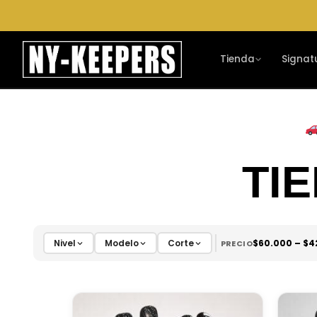
Ir
al
contenido
Tienda
Signat
TI
Nivel
Modelo
Corte
$
60.000
– $
4
PRECIO
Este
Este