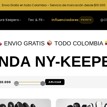
Envio Gratis en todo Colombia – Servicio de marcación desde $10.000
ure Keepers
Tec & Fit
Influenciadores
G
PRONTO
ENVIO GRATIS
TODO COLOMBIA
ENDA NY-KEEP
20.000
APLICAR
Este