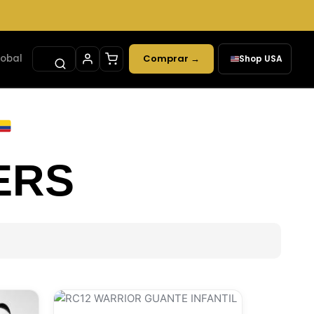
lobal
Comprar →
Shop USA
✕
ERS
Este