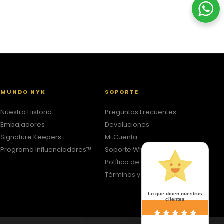
MUNDO NYK
SOPORTE
Nuestra Historia
Preguntas Frecuentes
Embajadores
Devoluciones
Signature Keepers
Mi Cuenta
Programa Influenciadores™
Soporte WhatsApp
Política de Privacidad
Términos y Condiciones
Lo que dicen nuestros
clientes