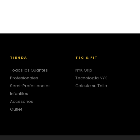
TIENDA
TEC & FIT
Todos los Guantes
NYK Grip
Profesionales
Tecnología NYK
Semi-Profesionales
Calcule su Talla
Infantiles
Accesorios
Outlet