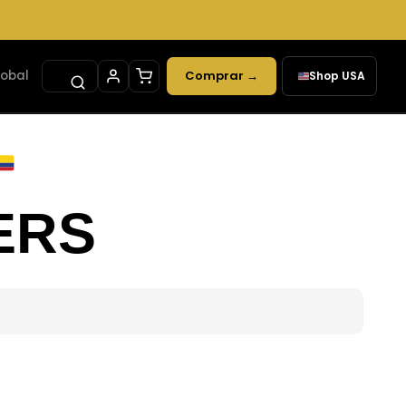
lobal
Comprar →
Shop USA
✕
ERS