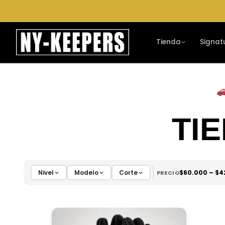
Ir
al
contenido
Tienda
Signat
TI
Nivel
Modelo
Corte
$
60.000
– $
4
PRECIO
Este