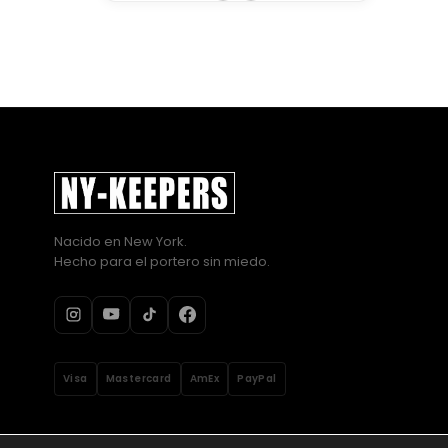
Nacido en New York.
Hecho para el portero sin miedo.
Visa
Mastercard
AmEx
PayPal