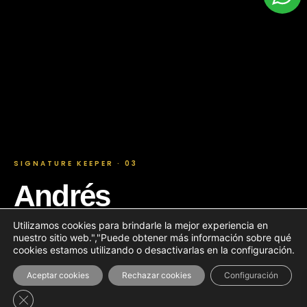
SIGNATURE KEEPER · 03
Andrés
Marmolejo
Utilizamos cookies para brindarle la mejor experiencia en
nuestro sitio web.","Puede obtener más información sobre qué
cookies estamos utilizando o desactivarlas en la configuración.
Colombia · Independiente Santa Fe
Aceptar cookies
Rechazar cookies
Configuración
@andresf_12
Cerrar el banner de cookies RGPD