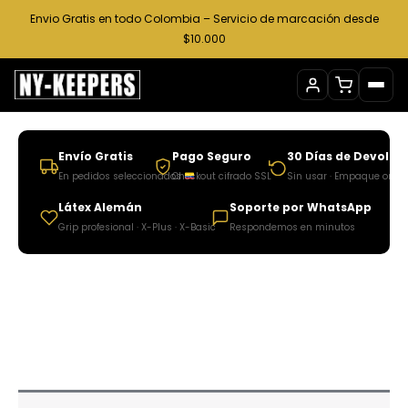
Ir
Envio Gratis en todo Colombia – Servicio de marcación desde
al
$10.000
contenido
Envío Gratis
Pago Seguro
30 Días de Devoluc
En pedidos seleccionados
Checkout cifrado SSL
Sin usar · Empaque origi
Látex Alemán
Soporte por WhatsApp
Grip profesional · X-Plus · X-Basic
Respondemos en minutos