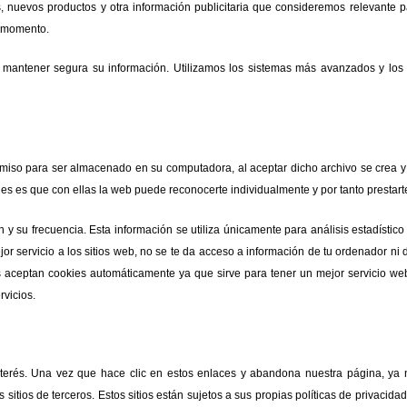
es, nuevos productos y otra información publicitaria que consideremos relevante 
r momento.
ntener segura su información. Utilizamos los sistemas más avanzados y los 
ermiso para ser almacenado en su computadora, al aceptar dicho archivo se crea y l
ookies es que con ellas la web puede reconocerte individualmente y por tanto prestar
tan y su frecuencia. Esta información se utiliza únicamente para análisis estadís
r servicio a los sitios web, no se te da acceso a información de tu ordenador ni
 aceptan cookies automáticamente ya que sirve para tener un mejor servicio we
rvicios.
terés. Una vez que hace clic en estos enlaces y abandona nuestra página, ya no 
 sitios de terceros. Estos sitios están sujetos a sus propias políticas de privaci