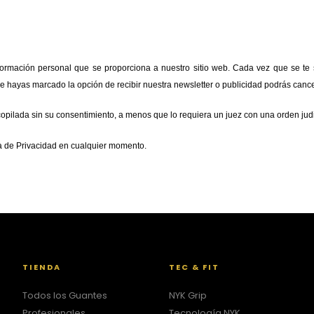
ormación personal que se proporciona a nuestro sitio web. Cada vez que se te so
ue hayas marcado la opción de recibir nuestra newsletter o publicidad podrás canc
opilada sin su consentimiento, a menos que lo requiera un juez con una orden judi
a de Privacidad en cualquier momento.
TIENDA
TEC & FIT
Todos los Guantes
NYK Grip
Profesionales
Tecnología NYK