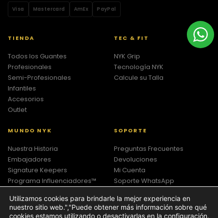
Visa
Mastercard
AmEx
PayPal
TIENDA
TEC & FIT
Todos los Guantes
NYK Grip
Profesionales
Tecnología NYK
Semi-Profesionales
Calcule su Talla
Infantiles
Accesorios
Outlet
MUNDO NYK
SOPORTE
Nuestra Historia
Preguntas Frecuentes
Embajadores
Devoluciones
Signature Keepers
Mi Cuenta
Programa Influenciadores™
Soporte WhatsApp
Política de Privacidad
Utilizamos cookies para brindarle la mejor experiencia en
Términos y Condiciones
nuestro sitio web.","Puede obtener más información sobre qué
cookies estamos utilizando o desactivarlas en la configuración.